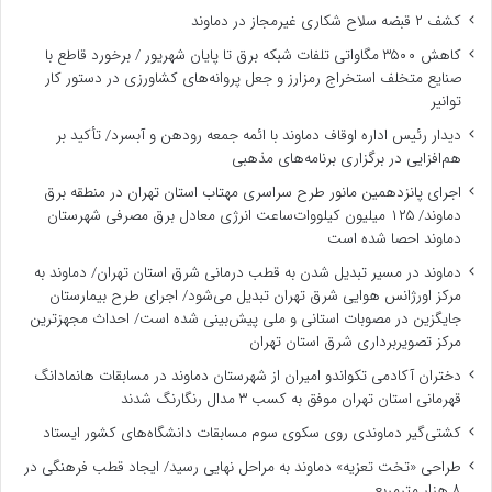
کشف ۲ قبضه سلاح شکاری غیرمجاز در دماوند
کاهش ۳۵۰۰ مگاواتی تلفات شبکه برق تا پایان شهریور / برخورد قاطع با
صنایع متخلف استخراج رمزارز و جعل پروانه‌های کشاورزی در دستور کار
توانیر
دیدار رئیس اداره اوقاف دماوند با ائمه جمعه رودهن و آبسرد/ تأکید بر
هم‌افزایی در برگزاری برنامه‌های مذهبی
اجرای پانزدهمین مانور طرح سراسری مهتاب استان تهران در منطقه برق
دماوند/ ۱۲۵ میلیون کیلووات‌ساعت انرژی معادل برق مصرفی شهرستان
دماوند احصا شده است
دماوند در مسیر تبدیل شدن به قطب درمانی شرق استان تهران/ دماوند به
مرکز اورژانس هوایی شرق تهران تبدیل می‌شود/ اجرای طرح بیمارستان
جایگزین در مصوبات استانی و ملی پیش‌بینی شده است/ احداث مجهزترین
مرکز تصویربرداری شرق استان تهران
دختران آکادمی تکواندو امیران از شهرستان دماوند در مسابقات هانمادانگ
قهرمانی استان تهران موفق به کسب ۳ مدال رنگارنگ شدند
کشتی‌گیر دماوندی روی سکوی سوم مسابقات دانشگاه‌های کشور ایستاد
طراحی «تخت تعزیه» دماوند به مراحل نهایی رسید/ ایجاد قطب فرهنگی در
۸ هزار مترمربع