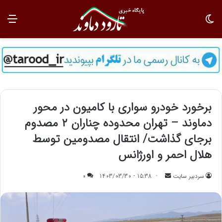
تغییر پوسته
منو
برخورد خودرو سواری با کامیون در محور
دماوند – تهران محدوده چناران ۲ مصدوم
برجای گذاشت/ انتقال مصدومین توسط
هلال احمر و‌ اورژانس
سردبیر سایت
ا
15:38 - 1403/03/30
0
ر
س
ا