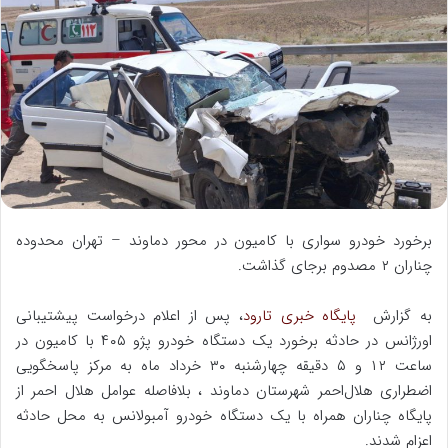
ل
ب
ه
ا
ی
م
ی
ل
برخورد خودرو سواری با کامیون در محور دماوند – تهران محدوده
چناران ۲ مصدوم برجای گذاشت.
به گزارش
پایگاه خبری تارود
، پس از اعلام درخواست پیشتیبانی
اورژانس در حادثه برخورد یک دستگاه خودرو پژو ۴۰۵ با کامیون در
ساعت ۱۲ و ۵ دقیقه چهارشنبه ۳۰ خرداد ماه به مرکز پاسخگویی
اضطراری هلال‌احمر شهرستان دماوند ، بلافاصله عوامل هلال احمر از
پایگاه چناران همراه با یک دستگاه خودرو آمبولانس به محل حادثه
اعزام شدند.