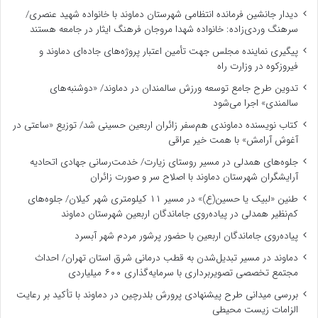
دیدار جانشین فرمانده انتظامی شهرستان دماوند با خانواده شهید عنصری/
سرهنگ وردی‌زاده: خانواده شهدا مروجان فرهنگ ایثار در جامعه هستند
پیگیری نماینده مجلس جهت تأمین اعتبار پروژه‌های جاده‌ای دماوند و
فیروزکوه در وزارت راه
تدوین طرح جامع توسعه ورزش سالمندان در دماوند/ «دوشنبه‌های
سالمندی» اجرا می‌شود
کتاب نویسنده دماوندی هم‌سفر زائران اربعین حسینی شد/ توزیع «ساعتی در
آغوش آرامش» با همت خیر عراقی
جلوه‌های همدلی در مسیر روستای زیارت/ خدمت‌رسانی جهادی اتحادیه
آرایشگران شهرستان دماوند با اصلاح سر و صورت زائران
طنین «لبیک یا حسین(ع)» در مسیر ۱۱ کیلومتری شهر کیلان/ جلوه‌های
کم‌نظیر همدلی در پیاده‌روی جاماندگان اربعین شهرستان دماوند
پیاده‌روی جاماندگان اربعین با حضور پرشور مردم شهر آبسرد
دماوند در مسیر تبدیل‌شدن به قطب درمانی شرق استان تهران/ احداث
مجتمع تخصصی تصویربرداری با سرمایه‌گذاری ۶۰۰ میلیاردی
بررسی میدانی طرح پیشنهادی پرورش بلدرچین در دماوند با تأکید بر رعایت
الزامات زیست ‌محیطی