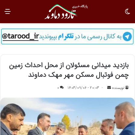
تغییر پوسته
منو
بازدید میدانی مسئولان از محل احداث زمین
چمن فوتبال مسکن مهر مهک دماوند
نویسنده
ا
20:03 - 1403/09/06
0
ر
س
ا
ل
ب
ه