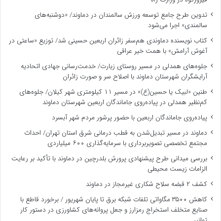
تدوین طرح جامع توسعه ورزش سالمندان در دماوند/ «دوشنبه‌های
سالمندی» اجرا می‌شود
کتاب نویسنده دماوندی هم‌سفر زائران اربعین حسینی شد/ توزیع «ساعتی در
آغوش آرامش» با همت خیر عراقی
جلوه‌های همدلی در مسیر روستای زیارت/ خدمت‌رسانی جهادی اتحادیه
آرایشگران شهرستان دماوند با اصلاح سر و صورت زائران
طنین «لبیک یا حسین(ع)» در مسیر ۱۱ کیلومتری شهر کیلان/ جلوه‌های
کم‌نظیر همدلی در پیاده‌روی جاماندگان اربعین شهرستان دماوند
پیاده‌روی جاماندگان اربعین با حضور پرشور مردم شهر آبسرد
دماوند در مسیر تبدیل‌شدن به قطب درمانی شرق استان تهران/ احداث
مجتمع تخصصی تصویربرداری با سرمایه‌گذاری ۶۰۰ میلیاردی
بررسی میدانی طرح پیشنهادی پرورش بلدرچین در دماوند با تأکید بر رعایت
الزامات زیست ‌محیطی
کشف ۲ قبضه سلاح شکاری غیرمجاز در دماوند
کاهش ۳۵۰۰ مگاواتی تلفات شبکه برق تا پایان شهریور / برخورد قاطع با
صنایع متخلف استخراج رمزارز و جعل پروانه‌های کشاورزی در دستور کار
توانیر