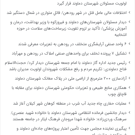
اولویت مسئولان شهرستان دماوند قرار گیرد
اختلافات مالی عامل قتل در شهر رودهن/ قاتلِ متواری در شمال دستگیر شد
دیدار مسئولان شهرستان‌های دماوند و فیروزکوه با وزیر بهداشت، درمان و
آموزش پزشکی/ تأکید بر لزوم تقویت زیرساخت‌های سلامت در حوزه
انتخابیه
۶ واحد صنفی آرایشگری متخلف در رودهن به تعزیرات معرفی شدند
تشکیل ۷ پرونده تخلف برای واحدهای صنفی املاک در رودهن و مهرآباد
رئیس جدید اداره گاز دماوند با امام جمعه شهرستان دیدار کرد/ حجت‌الاسلام
فتاح دماوندی: تکریم مردم و رفع مشکلات شهروندان اولویت مدیران باشد
آزادسازی ۲۰۰ مترمربع از اراضی ملی در پلاک مغانک شهرستان دماوند
همکاری منابع طبیعی و تعزیرات حکومتی شهرستان دماوند برای مقابله با
قاچاق چوب
عملیات حفاری چاه جدید آب شرب در منطقه کوهان شهر کیلان آغاز شد
دیدار جانشین فرمانده انتظامی شهرستان دماوند با خانواده شهید عنصری/
سرهنگ وردی‌زاده: خانواده شهدا مروجان فرهنگ ایثار در جامعه هستند
پیگیری نماینده مجلس جهت تأمین اعتبار پروژه‌های جاده‌ای دماوند و
فیروزکوه در وزارت راه