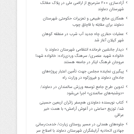
آزادسازی ۲۰۰ مترمربع از اراضی ملی در پلاک مغانک
شهرستان دماوند
همکاری منابع طبیعی و تعزیرات حکومتی شهرستان
دماوند برای مقابله با قاچاق چوب
عملیات حفاری چاه جدید آب شرب در منطقه کوهان
شهر کیلان آغاز شد
دیدار جانشین فرمانده انتظامی شهرستان دماوند با
خانواده شهید عنصری/ سرهنگ وردی‌زاده: خانواده شهدا
مروجان فرهنگ ایثار در جامعه هستند
پیگیری نماینده مجلس جهت تأمین اعتبار پروژه‌های
جاده‌ای دماوند و فیروزکوه در وزارت راه
تدوین طرح جامع توسعه ورزش سالمندان در دماوند/
«دوشنبه‌های سالمندی» اجرا می‌شود
کتاب نویسنده دماوندی هم‌سفر زائران اربعین حسینی
شد/ توزیع «ساعتی در آغوش آرامش» با همت خیر
عراقی
جلوه‌های همدلی در مسیر روستای زیارت/ خدمت‌رسانی
جهادی اتحادیه آرایشگران شهرستان دماوند با اصلاح سر