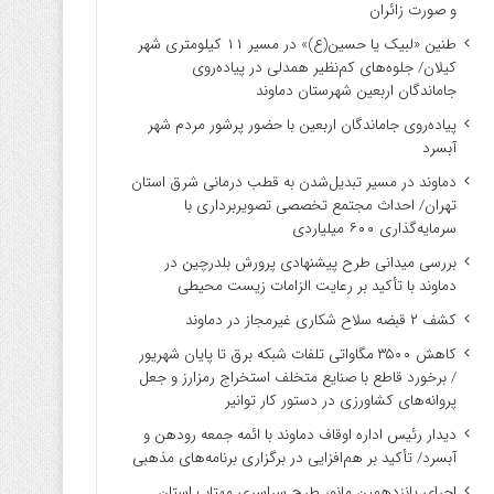
و صورت زائران
طنین «لبیک یا حسین(ع)» در مسیر ۱۱ کیلومتری شهر
کیلان/ جلوه‌های کم‌نظیر همدلی در پیاده‌روی
جاماندگان اربعین شهرستان دماوند
پیاده‌روی جاماندگان اربعین با حضور پرشور مردم شهر
آبسرد
دماوند در مسیر تبدیل‌شدن به قطب درمانی شرق استان
تهران/ احداث مجتمع تخصصی تصویربرداری با
سرمایه‌گذاری ۶۰۰ میلیاردی
بررسی میدانی طرح پیشنهادی پرورش بلدرچین در
دماوند با تأکید بر رعایت الزامات زیست ‌محیطی
کشف ۲ قبضه سلاح شکاری غیرمجاز در دماوند
کاهش ۳۵۰۰ مگاواتی تلفات شبکه برق تا پایان شهریور
/ برخورد قاطع با صنایع متخلف استخراج رمزارز و جعل
پروانه‌های کشاورزی در دستور کار توانیر
دیدار رئیس اداره اوقاف دماوند با ائمه جمعه رودهن و
آبسرد/ تأکید بر هم‌افزایی در برگزاری برنامه‌های مذهبی
اجرای پانزدهمین مانور طرح سراسری مهتاب استان