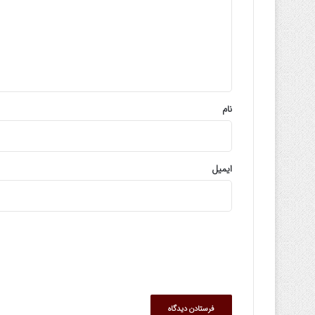
گ
ا
ه
*
نام
ایمیل