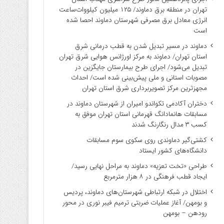
تهران در منطقه برق دماوند/ ۱۲۵ میلیون کیلووات‌ساعت
انرژی معادل برق مصرفی شهرستان دماوند احصا شده
است
دماوند در مسیر تبدیل شدن به قطب درمانی شرق
استان تهران/ دماوند به مرکز اورژانس هوایی شرق تهران
تبدیل می‌شود/ اجرای طرح بیمارستان جایگزین در
مصوبات استانی و ملی پیش‌بینی شده است/ احداث
مجهزترین مرکز تصویربرداری شرق استان تهران
دختران آکادمی تکواندو امیران از شهرستان دماوند در
مسابقات هانمادانگ قهرمانی استان تهران موفق به
کسب ۳ مدال رنگارنگ شدند
کشتی‌گیر دماوندی روی سکوی سوم مسابقات
دانشگاه‌های کشور ایستاد
طراحی «تخت تعزیه» دماوند به مراحل نهایی رسید/
ایجاد قطب فرهنگی در ۸ هزار مترمربع
اختلال در شبکه ارتباطی شهرستان‌های دماوند، پردیس
و بومهن/ آغاز عملیات ضربتی ترمیم فیبر نوری در محور
رودهن – بومهن