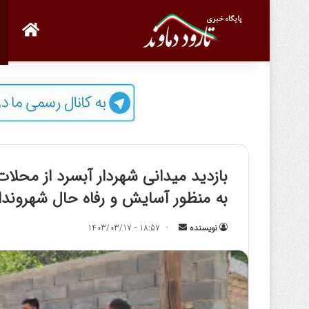
صفحه
بازدید میدانی شهردار آبسرد از مح
به‌ منظور آسایش و رفاه حال شهروندا
نویسنده
ا
18:57 - 1403/03/17
ر
س
ا
ل