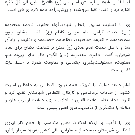
فيما لَهُ و عَلَيهِ» و فرمایش امام علی (ع) «اَلتَّقىُّ سابِقٌ اِلى كُلِّ خَيْرٍ»
اشاره کرد و گفت: تقوا سرچشمه و پیش‌درآمد همه کارهای خیر است.
وی با تسلیت سالروز ارتحال شهادت‌گونه حضرت فاطمه معصومه
(س)، دخت گرامی امام موسی کاظم (ع)، القاب ایشان چون
«معصومه»، «راضیه»، «مرضیه»، «طاهره»، «حمیده» و «تقیه» را یادآور
شد و با نقل حدیث امام صادق (ع) مبنی بر شفاعت ایشان برای تمام
شیعیان، گفت: حضرت معصومه (س) الگوی عالی برای پیوند علم،
معنویت، مسئولیت‌پذیری اجتماعی و مقاومت همراه با حفظ عزت
نفس است.
امام جمعه دماوند با تبریک هفته نیروی انتظامی به حافظان امنیت
کشور، از خدمات فرماندهی و کارکنان انتظامی شهرستان تقدیر کرد و
افزود: ایجاد نظم، رعایت قانون با اخلاق‌مداری، حمایت از بی‌پناهان و
مقابله با ستمگران از مأموریت‌های اصلی پلیس است.
وی با تأکید بر اینکه امکانات فعلی متناسب با حجم کار نیروی
انتظامی شهرستان نیست، از مسئولان عالی کشور به‌ویژه سردار رادان،