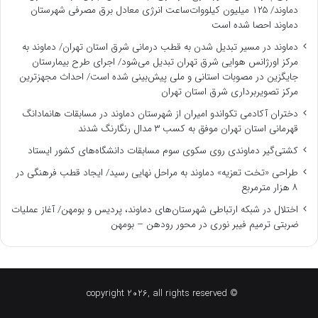
دماوند/ ۱۲۵ میلیون کیلووات‌ساعت انرژی معادل برق مصرفی شهرستان
دماوند احصا شده است
دماوند در مسیر تبدیل شدن به قطب درمانی شرق استان تهران/ دماوند به
مرکز اورژانس هوایی شرق تهران تبدیل می‌شود/ اجرای طرح بیمارستان
جایگزین در مصوبات استانی و ملی پیش‌بینی شده است/ احداث مجهزترین
مرکز تصویربرداری شرق استان تهران
دختران آکادمی تکواندو امیران از شهرستان دماوند در مسابقات هانمادانگ
قهرمانی استان تهران موفق به کسب ۳ مدال رنگارنگ شدند
کشتی‌گیر دماوندی روی سکوی سوم مسابقات دانشگاه‌های کشور ایستاد
طراحی «تخت تعزیه» دماوند به مراحل نهایی رسید/ ایجاد قطب فرهنگی در
۸ هزار مترمربع
اختلال در شبکه ارتباطی شهرستان‌های دماوند، پردیس و بومهن/ آغاز عملیات
ضربتی ترمیم فیبر نوری در محور رودهن – بومهن
© copyright 2026, all rights reserved