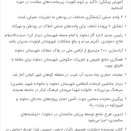
آموزش پزشکی/ تأکید بر لزوم تقویت زیرساخت‌های سلامت در حوزه
انتخابیه
۶ واحد صنفی آرایشگری متخلف در رودهن به تعزیرات معرفی شدند
تشکیل ۷ پرونده تخلف برای واحدهای صنفی املاک در رودهن و مهرآباد
رئیس جدید اداره گاز دماوند با امام جمعه شهرستان دیدار کرد/ حجت‌الاسلام
فتاح دماوندی: تکریم مردم و رفع مشکلات شهروندان اولویت مدیران باشد
آزادسازی ۲۰۰ مترمربع از اراضی ملی در پلاک مغانک شهرستان دماوند
همکاری منابع طبیعی و تعزیرات حکومتی شهرستان دماوند برای مقابله با
قاچاق چوب
عملیات حفاری چاه جدید آب شرب در منطقه کوهان شهر کیلان آغاز شد
دیدار جانشین فرمانده انتظامی شهرستان دماوند با خانواده شهید عنصری/
سرهنگ وردی‌زاده: خانواده شهدا مروجان فرهنگ ایثار در جامعه هستند
پیگیری نماینده مجلس جهت تأمین اعتبار پروژه‌های جاده‌ای دماوند و
فیروزکوه در وزارت راه
تدوین طرح جامع توسعه ورزش سالمندان در دماوند/ «دوشنبه‌های
سالمندی» اجرا می‌شود
کتاب نویسنده دماوندی هم‌سفر زائران اربعین حسینی شد/ توزیع «ساعتی در