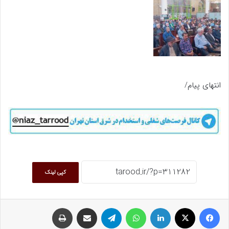
انتهای پیام/
کپی لینک
فیسبوک
ایکس
لینکداین
واتس آپ
تلگرام
اشتراک گذاری با ایمیل
چاپ