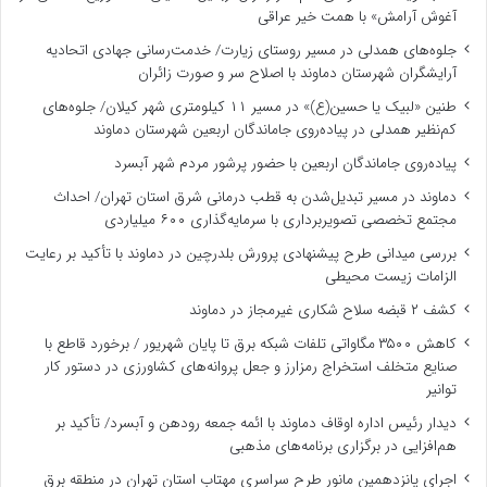
آغوش آرامش» با همت خیر عراقی
جلوه‌های همدلی در مسیر روستای زیارت/ خدمت‌رسانی جهادی اتحادیه
آرایشگران شهرستان دماوند با اصلاح سر و صورت زائران
طنین «لبیک یا حسین(ع)» در مسیر ۱۱ کیلومتری شهر کیلان/ جلوه‌های
کم‌نظیر همدلی در پیاده‌روی جاماندگان اربعین شهرستان دماوند
پیاده‌روی جاماندگان اربعین با حضور پرشور مردم شهر آبسرد
دماوند در مسیر تبدیل‌شدن به قطب درمانی شرق استان تهران/ احداث
مجتمع تخصصی تصویربرداری با سرمایه‌گذاری ۶۰۰ میلیاردی
بررسی میدانی طرح پیشنهادی پرورش بلدرچین در دماوند با تأکید بر رعایت
الزامات زیست ‌محیطی
کشف ۲ قبضه سلاح شکاری غیرمجاز در دماوند
کاهش ۳۵۰۰ مگاواتی تلفات شبکه برق تا پایان شهریور / برخورد قاطع با
صنایع متخلف استخراج رمزارز و جعل پروانه‌های کشاورزی در دستور کار
توانیر
دیدار رئیس اداره اوقاف دماوند با ائمه جمعه رودهن و آبسرد/ تأکید بر
هم‌افزایی در برگزاری برنامه‌های مذهبی
اجرای پانزدهمین مانور طرح سراسری مهتاب استان تهران در منطقه برق