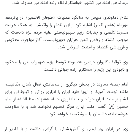
فرماندهی انتظامی کشور، خواستار ارتقاء رتبه انتظامی دماوند شد.
فتاح دماوندی سپس به سالگرد عملیات «طوفان الاقصی» در پانزدهم
مهرماه (هفتم اکتبر) اشاره کرد و این اقدام را واکنشی به هتک حرمت
مسجدالاقصی و جنایات رژیم صهیونیستی علیه مردم غزه دانست که
موجب کشته و زخمی شدن هزاران صهیونیست، آغاز مهاجرت معکوس
و فروپاشی اقتصاد و امنیت اسرائیل شد.
وی توقیف کاروان دریایی «صمود» توسط رژیم صهیونیستی را محکوم
و نابودی این رژیم را مستلزم اراده جهانی دانست.
امام جمعه دماوند در بخش دیگری از سخنانش فعال شدن مکانیسم
ماشه توسط آمریکا و اروپا علیه ایران را ابزاری روانی و تبلیغاتی برای
فشار بر ملت ایران خواند و با یادآوری جمله «هیهات منا الذلة» از امام
حسین (ع) گفت: ملت ایران هرگز تسلیم نخواهد شد و با مقاومت
هوشمندانه، دشمنان را سرشکسته خواهد کرد.
وی در پایان روز ایمنی و آتش‌نشانی را گرامی داشت و با تقدیر از