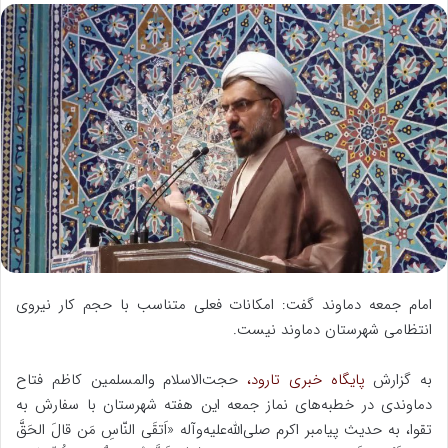
س
ا
ل
ب
ه
ا
ی
م
ی
ل
امام جمعه دماوند گفت: امکانات فعلی متناسب با حجم کار نیروی
انتظامی شهرستان دماوند نیست.
به گزارش
پایگاه خبری تارود،
حجت‌الاسلام والمسلمین کاظم فتاح
دماوندی در خطبه‌های نماز جمعه این هفته شهرستان با سفارش به
تقوا، به حدیث پیامبر اکرم صلى‌الله‌عليه‌وآله «اَتقَى‌ النّاسِ مَن قالَ الحَقَّ