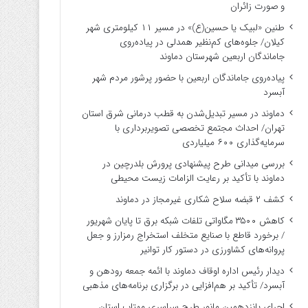
و صورت زائران
طنین «لبیک یا حسین(ع)» در مسیر ۱۱ کیلومتری شهر
کیلان/ جلوه‌های کم‌نظیر همدلی در پیاده‌روی
جاماندگان اربعین شهرستان دماوند
پیاده‌روی جاماندگان اربعین با حضور پرشور مردم شهر
آبسرد
دماوند در مسیر تبدیل‌شدن به قطب درمانی شرق استان
تهران/ احداث مجتمع تخصصی تصویربرداری با
سرمایه‌گذاری ۶۰۰ میلیاردی
بررسی میدانی طرح پیشنهادی پرورش بلدرچین در
دماوند با تأکید بر رعایت الزامات زیست ‌محیطی
کشف ۲ قبضه سلاح شکاری غیرمجاز در دماوند
کاهش ۳۵۰۰ مگاواتی تلفات شبکه برق تا پایان شهریور
/ برخورد قاطع با صنایع متخلف استخراج رمزارز و جعل
پروانه‌های کشاورزی در دستور کار توانیر
دیدار رئیس اداره اوقاف دماوند با ائمه جمعه رودهن و
آبسرد/ تأکید بر هم‌افزایی در برگزاری برنامه‌های مذهبی
اجرای پانزدهمین مانور طرح سراسری مهتاب استان