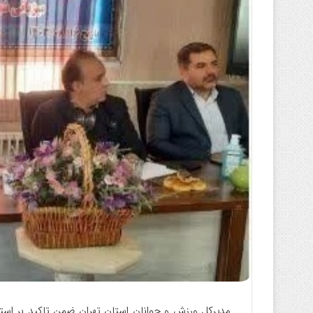
ب
ه
ا
ی
م
ی
ل
مدیرکل ورزش و جوانان استان تهران ضمن تاکید بر ا