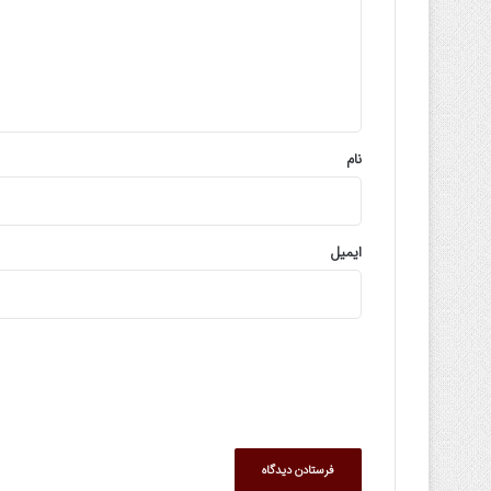
گ
ا
ه
*
نام
ایمیل