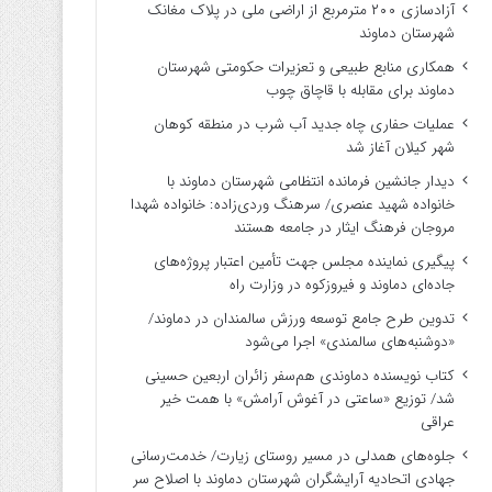
آزادسازی ۲۰۰ مترمربع از اراضی ملی در پلاک مغانک
شهرستان دماوند
همکاری منابع طبیعی و تعزیرات حکومتی شهرستان
دماوند برای مقابله با قاچاق چوب
عملیات حفاری چاه جدید آب شرب در منطقه کوهان
شهر کیلان آغاز شد
دیدار جانشین فرمانده انتظامی شهرستان دماوند با
خانواده شهید عنصری/ سرهنگ وردی‌زاده: خانواده شهدا
مروجان فرهنگ ایثار در جامعه هستند
پیگیری نماینده مجلس جهت تأمین اعتبار پروژه‌های
جاده‌ای دماوند و فیروزکوه در وزارت راه
تدوین طرح جامع توسعه ورزش سالمندان در دماوند/
«دوشنبه‌های سالمندی» اجرا می‌شود
کتاب نویسنده دماوندی هم‌سفر زائران اربعین حسینی
شد/ توزیع «ساعتی در آغوش آرامش» با همت خیر
عراقی
جلوه‌های همدلی در مسیر روستای زیارت/ خدمت‌رسانی
جهادی اتحادیه آرایشگران شهرستان دماوند با اصلاح سر