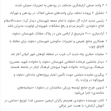
۶ واحد صنفی آرایشگری متخلف در رودهن به تعزیرات معرفی شدند
تشکیل ۷ پرونده تخلف برای واحدهای صنفی املاک در رودهن و مهرآباد
رئیس جدید اداره گاز دماوند با امام جمعه شهرستان دیدار کرد/ حجت‌الاسلام
فتاح دماوندی: تکریم مردم و رفع مشکلات شهروندان اولویت مدیران باشد
آزادسازی ۲۰۰ مترمربع از اراضی ملی در پلاک مغانک شهرستان دماوند
همکاری منابع طبیعی و تعزیرات حکومتی شهرستان دماوند برای مقابله با
قاچاق چوب
عملیات حفاری چاه جدید آب شرب در منطقه کوهان شهر کیلان آغاز شد
دیدار جانشین فرمانده انتظامی شهرستان دماوند با خانواده شهید عنصری/
سرهنگ وردی‌زاده: خانواده شهدا مروجان فرهنگ ایثار در جامعه هستند
پیگیری نماینده مجلس جهت تأمین اعتبار پروژه‌های جاده‌ای دماوند و
فیروزکوه در وزارت راه
تدوین طرح جامع توسعه ورزش سالمندان در دماوند/ «دوشنبه‌های
سالمندی» اجرا می‌شود
کتاب نویسنده دماوندی هم‌سفر زائران اربعین حسینی شد/ توزیع «ساعتی در
آغوش آرامش» با همت خیر عراقی