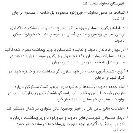
شهرستان دماوند پلمب شد
تصادف در محور دماوند – فیروزکوه محدوده پل شلمبه ۲ مصدوم بر جای
گذاشت
در ادامه پیگیری مسائل حوزه مسکن مطرح شد؛ بررسی مشکلات واگذاری
اراضی عیوض رودهن و مدرس آبعلی در سومین نشست شورای مسکن
دماوند
در دیدار فرماندار دماوند و نماینده شهرستان با وزیر بهداشت مطرح شد؛ تأکید
بر آغاز عملیات بیمارستان ۱۹۰ تختخوابی جایگزین سوم شعبان/ دماوند در
مسیر تبدیل به قطب درمانی شمال شرق تهران
آیین «شهید آبروی محله» در شهر کیلان/ گرامیداشت یاد و خاطره شهدا در
گلزار شهدای فاجان
امام جمعه دماوند: رسانه‌ها از حاشیه‌سازی پرهیز کنند/ مسئولان درباره
افزایش قیمت قبوض و قطعی آب پاسخگو باشند/ تأمین پایدار آب شرب در
اولویت مسئولان شهرستان دماوند قرار گیرد
اختلافات مالی عامل قتل در شهر رودهن/ قاتلِ متواری در شمال دستگیر شد
دیدار مسئولان شهرستان‌های دماوند و فیروزکوه با وزیر بهداشت، درمان و
آموزش پزشکی/ تأکید بر لزوم تقویت زیرساخت‌های سلامت در حوزه
انتخابیه