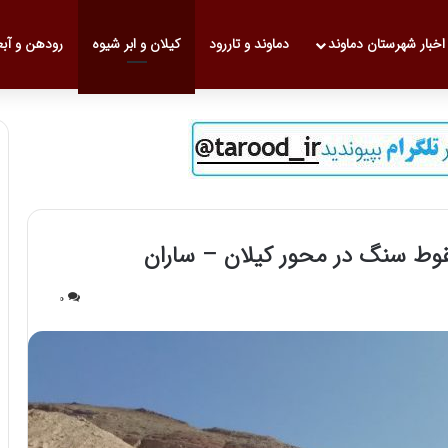
 نخست
اخبار شهرستان دماوند
دماوند و تاررود
کیلان و ابر شیوه
رودهن و آب
قوط سنگ در محور کیلان – ساران
0