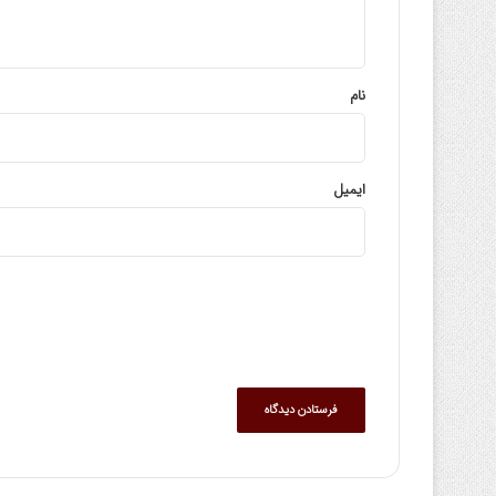
ه
*
نام
ایمیل