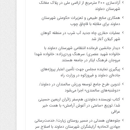
آزادسازی ۲۰۰ مترمربع از اراضی ملی در پلاک مغانک
شهرستان دماوند
همکاری منابع طبیعی و تعزیرات حکومتی شهرستان
دماوند برای مقابله با قاچاق چوب
عملیات حفاری چاه جدید آب شرب در منطقه کوهان
شهر کیلان آغاز شد
دیدار جانشین فرمانده انتظامی شهرستان دماوند با
خانواده شهید عنصری/ سرهنگ وردی‌زاده: خانواده شهدا
مروجان فرهنگ ایثار در جامعه هستند
پیگیری نماینده مجلس جهت تأمین اعتبار پروژه‌های
جاده‌ای دماوند و فیروزکوه در وزارت راه
تدوین طرح جامع توسعه ورزش سالمندان در دماوند/
«دوشنبه‌های سالمندی» اجرا می‌شود
کتاب نویسنده دماوندی هم‌سفر زائران اربعین حسینی
شد/ توزیع «ساعتی در آغوش آرامش» با همت خیر
عراقی
جلوه‌های همدلی در مسیر روستای زیارت/ خدمت‌رسانی
جهادی اتحادیه آرایشگران شهرستان دماوند با اصلاح سر