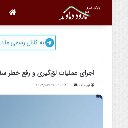
صفحه
اجرای عملیات لق‌گیری و رفع خطر س
نویسنده
ا
20:45 - 1403/07/27
ر
س
ا
ل
ب
ه