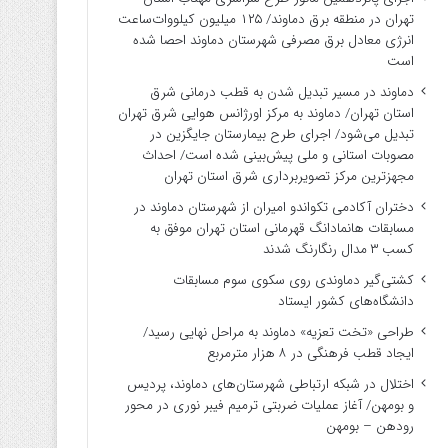
تهران در منطقه برق دماوند/ ۱۲۵ میلیون کیلووات‌ساعت
انرژی معادل برق مصرفی شهرستان دماوند احصا شده
است
دماوند در مسیر تبدیل شدن به قطب درمانی شرق
استان تهران/ دماوند به مرکز اورژانس هوایی شرق تهران
تبدیل می‌شود/ اجرای طرح بیمارستان جایگزین در
مصوبات استانی و ملی پیش‌بینی شده است/ احداث
مجهزترین مرکز تصویربرداری شرق استان تهران
دختران آکادمی تکواندو امیران از شهرستان دماوند در
مسابقات هانمادانگ قهرمانی استان تهران موفق به
کسب ۳ مدال رنگارنگ شدند
کشتی‌گیر دماوندی روی سکوی سوم مسابقات
دانشگاه‌های کشور ایستاد
طراحی «تخت تعزیه» دماوند به مراحل نهایی رسید/
ایجاد قطب فرهنگی در ۸ هزار مترمربع
اختلال در شبکه ارتباطی شهرستان‌های دماوند، پردیس
و بومهن/ آغاز عملیات ضربتی ترمیم فیبر نوری در محور
رودهن – بومهن