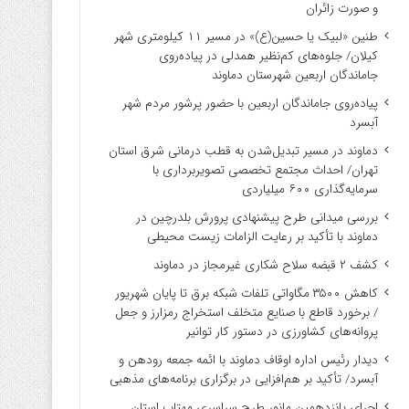
و صورت زائران
طنین «لبیک یا حسین(ع)» در مسیر ۱۱ کیلومتری شهر
کیلان/ جلوه‌های کم‌نظیر همدلی در پیاده‌روی
جاماندگان اربعین شهرستان دماوند
پیاده‌روی جاماندگان اربعین با حضور پرشور مردم شهر
آبسرد
دماوند در مسیر تبدیل‌شدن به قطب درمانی شرق استان
تهران/ احداث مجتمع تخصصی تصویربرداری با
سرمایه‌گذاری ۶۰۰ میلیاردی
بررسی میدانی طرح پیشنهادی پرورش بلدرچین در
دماوند با تأکید بر رعایت الزامات زیست ‌محیطی
کشف ۲ قبضه سلاح شکاری غیرمجاز در دماوند
کاهش ۳۵۰۰ مگاواتی تلفات شبکه برق تا پایان شهریور
/ برخورد قاطع با صنایع متخلف استخراج رمزارز و جعل
پروانه‌های کشاورزی در دستور کار توانیر
دیدار رئیس اداره اوقاف دماوند با ائمه جمعه رودهن و
آبسرد/ تأکید بر هم‌افزایی در برگزاری برنامه‌های مذهبی
اجرای پانزدهمین مانور طرح سراسری مهتاب استان