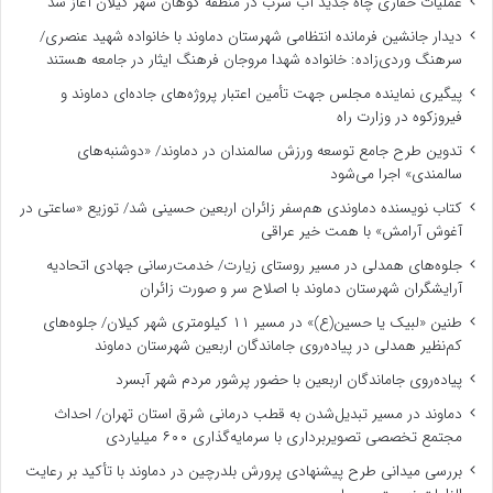
عملیات حفاری چاه جدید آب شرب در منطقه کوهان شهر کیلان آغاز شد
دیدار جانشین فرمانده انتظامی شهرستان دماوند با خانواده شهید عنصری/
سرهنگ وردی‌زاده: خانواده شهدا مروجان فرهنگ ایثار در جامعه هستند
پیگیری نماینده مجلس جهت تأمین اعتبار پروژه‌های جاده‌ای دماوند و
فیروزکوه در وزارت راه
تدوین طرح جامع توسعه ورزش سالمندان در دماوند/ «دوشنبه‌های
سالمندی» اجرا می‌شود
کتاب نویسنده دماوندی هم‌سفر زائران اربعین حسینی شد/ توزیع «ساعتی در
آغوش آرامش» با همت خیر عراقی
جلوه‌های همدلی در مسیر روستای زیارت/ خدمت‌رسانی جهادی اتحادیه
آرایشگران شهرستان دماوند با اصلاح سر و صورت زائران
طنین «لبیک یا حسین(ع)» در مسیر ۱۱ کیلومتری شهر کیلان/ جلوه‌های
کم‌نظیر همدلی در پیاده‌روی جاماندگان اربعین شهرستان دماوند
پیاده‌روی جاماندگان اربعین با حضور پرشور مردم شهر آبسرد
دماوند در مسیر تبدیل‌شدن به قطب درمانی شرق استان تهران/ احداث
مجتمع تخصصی تصویربرداری با سرمایه‌گذاری ۶۰۰ میلیاردی
بررسی میدانی طرح پیشنهادی پرورش بلدرچین در دماوند با تأکید بر رعایت