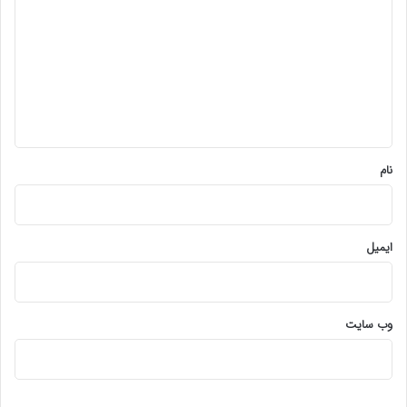
ی
د
گ
ا
ه
*
نام
ایمیل
وب‌ سایت