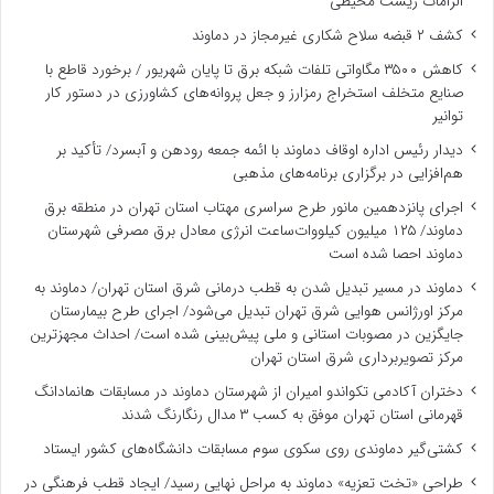
الزامات زیست ‌محیطی
کشف ۲ قبضه سلاح شکاری غیرمجاز در دماوند
کاهش ۳۵۰۰ مگاواتی تلفات شبکه برق تا پایان شهریور / برخورد قاطع با
صنایع متخلف استخراج رمزارز و جعل پروانه‌های کشاورزی در دستور کار
توانیر
دیدار رئیس اداره اوقاف دماوند با ائمه جمعه رودهن و آبسرد/ تأکید بر
هم‌افزایی در برگزاری برنامه‌های مذهبی
اجرای پانزدهمین مانور طرح سراسری مهتاب استان تهران در منطقه برق
دماوند/ ۱۲۵ میلیون کیلووات‌ساعت انرژی معادل برق مصرفی شهرستان
دماوند احصا شده است
دماوند در مسیر تبدیل شدن به قطب درمانی شرق استان تهران/ دماوند به
مرکز اورژانس هوایی شرق تهران تبدیل می‌شود/ اجرای طرح بیمارستان
جایگزین در مصوبات استانی و ملی پیش‌بینی شده است/ احداث مجهزترین
مرکز تصویربرداری شرق استان تهران
دختران آکادمی تکواندو امیران از شهرستان دماوند در مسابقات هانمادانگ
قهرمانی استان تهران موفق به کسب ۳ مدال رنگارنگ شدند
کشتی‌گیر دماوندی روی سکوی سوم مسابقات دانشگاه‌های کشور ایستاد
طراحی «تخت تعزیه» دماوند به مراحل نهایی رسید/ ایجاد قطب فرهنگی در