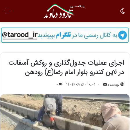
تغییر پوسته
منو
اجرای عملیات جدول‌گذاری و روکش آسفالت
در لاین کندرو بلوار امام رضا(ع) رودهن
نویسنده
ا
18:01 - 1404/06/16
0
ر
س
ا
ل
ب
ه