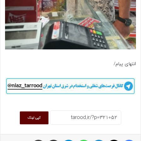
انتهای پیام/
کپی لینک
فیسبوک
ایکس
لینکداین
واتس آپ
تلگرام
اشتراک گذاری با ایمیل
چاپ