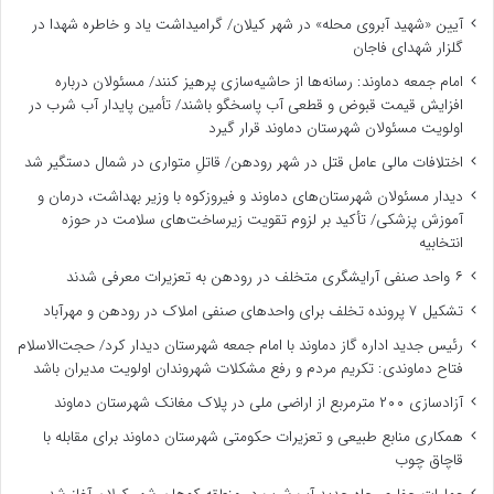
آیین «شهید آبروی محله» در شهر کیلان/ گرامیداشت یاد و خاطره شهدا در
گلزار شهدای فاجان
امام جمعه دماوند: رسانه‌ها از حاشیه‌سازی پرهیز کنند/ مسئولان درباره
افزایش قیمت قبوض و قطعی آب پاسخگو باشند/ تأمین پایدار آب شرب در
اولویت مسئولان شهرستان دماوند قرار گیرد
اختلافات مالی عامل قتل در شهر رودهن/ قاتلِ متواری در شمال دستگیر شد
دیدار مسئولان شهرستان‌های دماوند و فیروزکوه با وزیر بهداشت، درمان و
آموزش پزشکی/ تأکید بر لزوم تقویت زیرساخت‌های سلامت در حوزه
انتخابیه
۶ واحد صنفی آرایشگری متخلف در رودهن به تعزیرات معرفی شدند
تشکیل ۷ پرونده تخلف برای واحدهای صنفی املاک در رودهن و مهرآباد
رئیس جدید اداره گاز دماوند با امام جمعه شهرستان دیدار کرد/ حجت‌الاسلام
فتاح دماوندی: تکریم مردم و رفع مشکلات شهروندان اولویت مدیران باشد
آزادسازی ۲۰۰ مترمربع از اراضی ملی در پلاک مغانک شهرستان دماوند
همکاری منابع طبیعی و تعزیرات حکومتی شهرستان دماوند برای مقابله با
قاچاق چوب