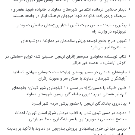
عملیات حفاری چاه جدید آب شرب در منطقه کوهان شهر کیلان آغاز شد
دیدار جانشین فرمانده انتظامی شهرستان دماوند با خانواده شهید عنصری/
سرهنگ وردی‌زاده: خانواده شهدا مروجان فرهنگ ایثار در جامعه هستند
پیگیری نماینده مجلس جهت تأمین اعتبار پروژه‌های جاده‌ای دماوند و
فیروزکوه در وزارت راه
تدوین طرح جامع توسعه ورزش سالمندان در دماوند/ «دوشنبه‌های
سالمندی» اجرا می‌شود
کتاب نویسنده دماوندی هم‌سفر زائران اربعین حسینی شد/ توزیع «ساعتی در
آغوش آرامش» با همت خیر عراقی
جلوه‌های همدلی در مسیر روستای زیارت/ خدمت‌رسانی جهادی اتحادیه
آرایشگران شهرستان دماوند با اصلاح سر و صورت زائران
طنین «لبیک یا حسین(ع)» در مسیر ۱۱ کیلومتری شهر کیلان/ جلوه‌های
کم‌نظیر همدلی در پیاده‌روی جاماندگان اربعین شهرستان دماوند
پیاده‌روی جاماندگان اربعین با حضور پرشور مردم شهر آبسرد
دماوند در مسیر تبدیل‌شدن به قطب درمانی شرق استان تهران/ احداث
مجتمع تخصصی تصویربرداری با سرمایه‌گذاری ۶۰۰ میلیاردی
بررسی میدانی طرح پیشنهادی پرورش بلدرچین در دماوند با تأکید بر رعایت
الزامات زیست ‌محیطی