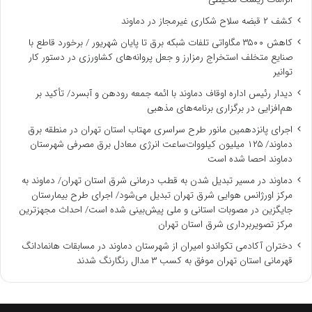
کشف ۲ قبضه سلاح شکاری غیرمجاز در دماوند
کاهش ۳۵۰۰ مگاواتی تلفات شبکه برق تا پایان شهریور / برخورد قاطع با
صنایع متخلف استخراج رمزارز و جعل پروانه‌های کشاورزی در دستور کار
توانیر
دیدار رئیس اداره اوقاف دماوند با ائمه جمعه رودهن و آبسرد/ تأکید بر
هم‌افزایی در برگزاری برنامه‌های مذهبی
اجرای پانزدهمین مانور طرح سراسری مهتاب استان تهران در منطقه برق
دماوند/ ۱۲۵ میلیون کیلووات‌ساعت انرژی معادل برق مصرفی شهرستان
دماوند احصا شده است
دماوند در مسیر تبدیل شدن به قطب درمانی شرق استان تهران/ دماوند به
مرکز اورژانس هوایی شرق تهران تبدیل می‌شود/ اجرای طرح بیمارستان
جایگزین در مصوبات استانی و ملی پیش‌بینی شده است/ احداث مجهزترین
مرکز تصویربرداری شرق استان تهران
دختران آکادمی تکواندو امیران از شهرستان دماوند در مسابقات هانمادانگ
قهرمانی استان تهران موفق به کسب ۳ مدال رنگارنگ شدند