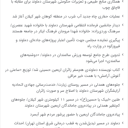
همکاری منابع طبیعی و تعزیرات حکومتی شهرستان دماوند برای مقابله با
قاچاق چوب
عملیات حفاری چاه جدید آب شرب در منطقه کوهان شهر کیلان آغاز شد
دیدار جانشین فرمانده انتظامی شهرستان دماوند با خانواده شهید عنصری/
سرهنگ وردی‌زاده: خانواده شهدا مروجان فرهنگ ایثار در جامعه هستند
پیگیری نماینده مجلس جهت تأمین اعتبار پروژه‌های جاده‌ای دماوند و
فیروزکوه در وزارت راه
تدوین طرح جامع توسعه ورزش سالمندان در دماوند/ «دوشنبه‌های
سالمندی» اجرا می‌شود
کتاب نویسنده دماوندی هم‌سفر زائران اربعین حسینی شد/ توزیع «ساعتی در
آغوش آرامش» با همت خیر عراقی
جلوه‌های همدلی در مسیر روستای زیارت/ خدمت‌رسانی جهادی اتحادیه
آرایشگران شهرستان دماوند با اصلاح سر و صورت زائران
طنین «لبیک یا حسین(ع)» در مسیر ۱۱ کیلومتری شهر کیلان/ جلوه‌های
کم‌نظیر همدلی در پیاده‌روی جاماندگان اربعین شهرستان دماوند
پیاده‌روی جاماندگان اربعین با حضور پرشور مردم شهر آبسرد
دماوند در مسیر تبدیل‌شدن به قطب درمانی شرق استان تهران/ احداث