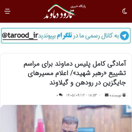
تغییر پوسته
منو
آمادگی کامل پلیس دماوند برای مراسم
تشییع «رهبر شهید»/ اعلام مسیرهای
جایگزین در رودهن و گیلاوند
نویسنده
ا
18:53 - 1405/04/12
0
ر
س
ا
ل
ب