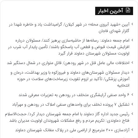
آخرین اخبار
آیین «شهید آبروی محله» در شهر کیلان/ گرامیداشت یاد و خاطره شهدا در
گلزار شهدای فاجان
امام جمعه دماوند: رسانه‌ها از حاشیه‌سازی پرهیز کنند/ مسئولان درباره
افزایش قیمت قبوض و قطعی آب پاسخگو باشند/ تأمین پایدار آب شرب در
اولویت مسئولان شهرستان دماوند قرار گیرد
اختلافات مالی عامل قتل در شهر رودهن/ قاتلِ متواری در شمال دستگیر شد
دیدار مسئولان شهرستان‌های دماوند و فیروزکوه با وزیر بهداشت، درمان و
آموزش پزشکی/ تأکید بر لزوم تقویت زیرساخت‌های سلامت در حوزه
انتخابیه
۶ واحد صنفی آرایشگری متخلف در رودهن به تعزیرات معرفی شدند
تشکیل ۷ پرونده تخلف برای واحدهای صنفی املاک در رودهن و مهرآباد
رئیس جدید اداره گاز دماوند با امام جمعه شهرستان دیدار کرد/ حجت‌الاسلام
فتاح دماوندی: تکریم مردم و رفع مشکلات شهروندان اولویت مدیران باشد
آزادسازی ۲۰۰ مترمربع از اراضی ملی در پلاک مغانک شهرستان دماوند