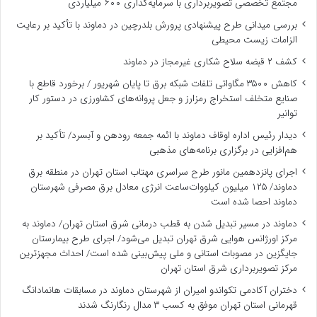
مجتمع تخصصی تصویربرداری با سرمایه‌گذاری ۶۰۰ میلیاردی
بررسی میدانی طرح پیشنهادی پرورش بلدرچین در دماوند با تأکید بر رعایت
الزامات زیست ‌محیطی
کشف ۲ قبضه سلاح شکاری غیرمجاز در دماوند
کاهش ۳۵۰۰ مگاواتی تلفات شبکه برق تا پایان شهریور / برخورد قاطع با
صنایع متخلف استخراج رمزارز و جعل پروانه‌های کشاورزی در دستور کار
توانیر
دیدار رئیس اداره اوقاف دماوند با ائمه جمعه رودهن و آبسرد/ تأکید بر
هم‌افزایی در برگزاری برنامه‌های مذهبی
اجرای پانزدهمین مانور طرح سراسری مهتاب استان تهران در منطقه برق
دماوند/ ۱۲۵ میلیون کیلووات‌ساعت انرژی معادل برق مصرفی شهرستان
دماوند احصا شده است
دماوند در مسیر تبدیل شدن به قطب درمانی شرق استان تهران/ دماوند به
مرکز اورژانس هوایی شرق تهران تبدیل می‌شود/ اجرای طرح بیمارستان
جایگزین در مصوبات استانی و ملی پیش‌بینی شده است/ احداث مجهزترین
مرکز تصویربرداری شرق استان تهران
دختران آکادمی تکواندو امیران از شهرستان دماوند در مسابقات هانمادانگ
قهرمانی استان تهران موفق به کسب ۳ مدال رنگارنگ شدند